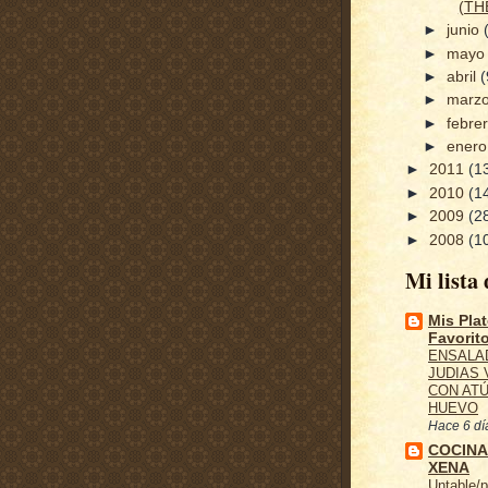
(TH
►
junio
►
may
►
abril
(
►
marz
►
febre
►
ener
►
2011
(1
►
2010
(1
►
2009
(2
►
2008
(1
Mi lista 
Mis Pla
Favorit
ENSALA
JUDIAS
CON ATÚ
HUEVO
Hace 6 dí
COCINA
XENA
Untable/p