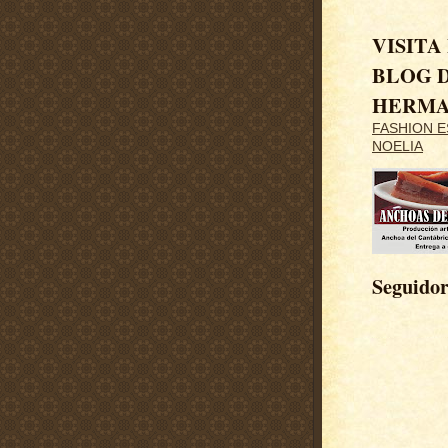
VISITA
BLOG D
HERM
FASHION E
NOELIA
Seguidor