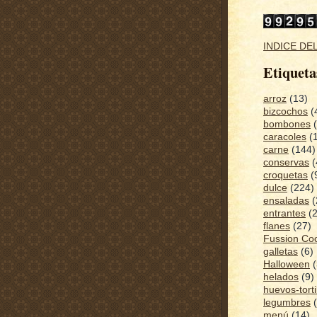
INDICE DE
Etiqueta
arroz
(13)
bizcochos
(
bombones
caracoles
(
carne
(144)
conservas
(
croquetas
(
dulce
(224)
ensaladas
(
entrantes
(
flanes
(27)
Fussion Co
galletas
(6)
Halloween
(
helados
(9)
huevos-torti
legumbres
menú
(14)