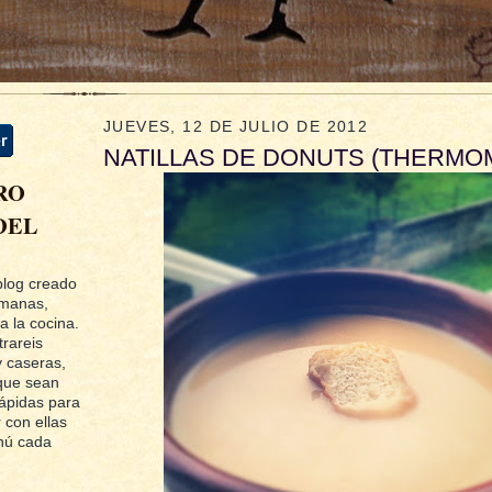
JUEVES, 12 DE JULIO DE 2012
NATILLAS DE DONUTS (THERMOM
RO
DEL
blog creado
rmanas,
a la cocina.
trareis
 caseras,
que sean
rápidas para
 con ellas
nú cada