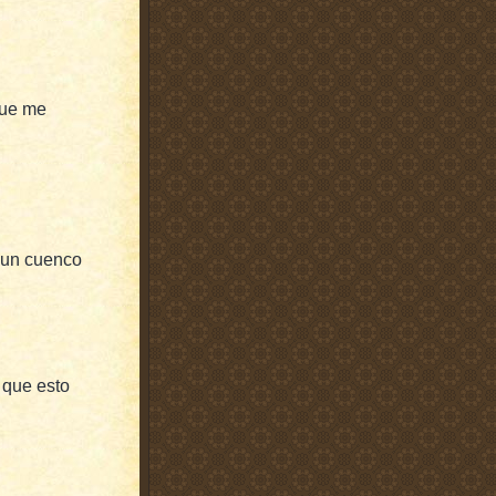
 que me
 un cuenco
, que esto