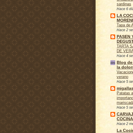
sardinas
Hace 6 dí
LA COC
MOREN
Tapa de 
Hace 2 s
PASEN 
DEGUS
TARTA 
DE VER
Hace 4 s
Blog de
la dolor
Vacacion
verano
Hace 5 s
migalla
Patatas a
importanc
mariscad
Hace 5 s
CARVAJ
COCINA
Hace 2 m
La Coci