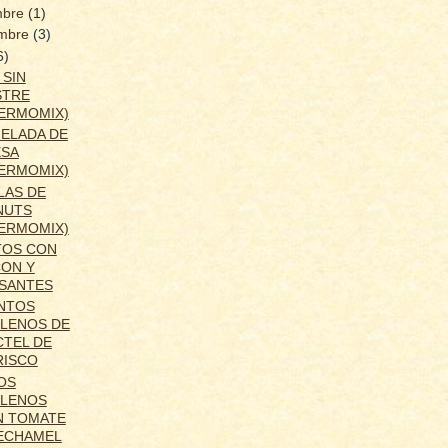
mbre
(1)
embre
(3)
6)
 SIN
STRE
ERMOMIX)
ELADA DE
ESA
ERMOMIX)
LAS DE
NUTS
ERMOMIX)
TOS CON
ON Y
SANTES
ENTOS
LENOS DE
TEL DE
RISCO
OS
LLENOS
N TOMATE
ECHAMEL