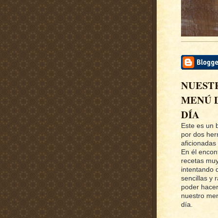
NUEST
MENÚ 
DÍA
Este es un 
por dos he
aficionadas 
En él encon
recetas muy
intentando 
sencillas y 
poder hacer
nuestro me
día.