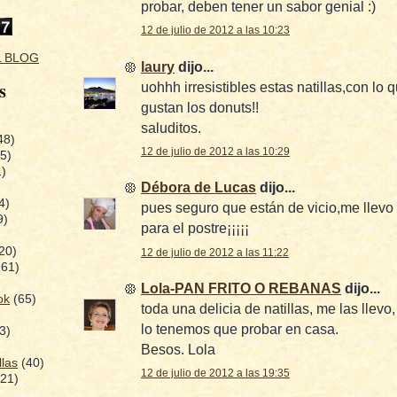
probar, deben tener un sabor genial :)
12 de julio de 2012 a las 10:23
L BLOG
laury
dijo...
s
uohhh irresistibles estas natillas,con lo
gustan los donuts!!
saluditos.
48)
12 de julio de 2012 a las 10:29
(5)
1)
Débora de Lucas
dijo...
4)
pues seguro que están de vicio,me llevo
9)
para el postre¡¡¡¡¡
20)
12 de julio de 2012 a las 11:22
261)
Lola-PAN FRITO O REBANAS
dijo...
ok
(65)
toda una delicia de natillas, me las llevo
lo tenemos que probar en casa.
3)
Besos. Lola
llas
(40)
12 de julio de 2012 a las 19:35
(21)