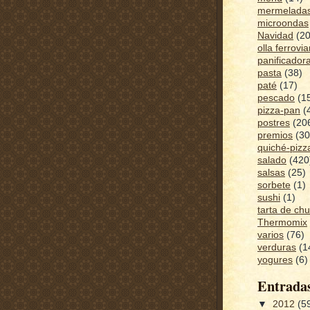
mermelada
microondas
Navidad
(20
olla ferrovia
panificador
pasta
(38)
paté
(17)
pescado
(1
pizza-pan
(
postres
(20
premios
(30
quiché-pizz
salado
(420
salsas
(25)
sorbete
(1)
sushi
(1)
tarta de ch
Thermomix
varios
(76)
verduras
(1
yogures
(6)
Entrada
▼
2012
(5