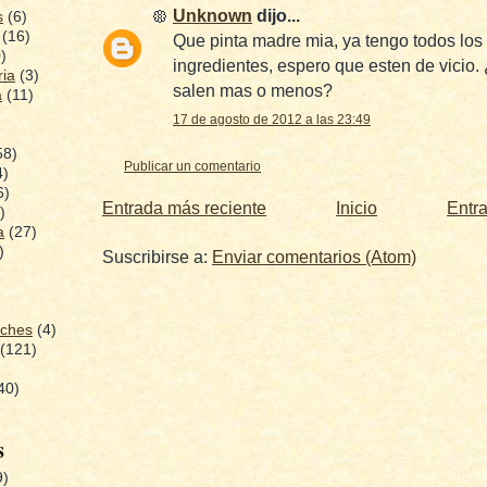
Unknown
dijo...
s
(6)
(16)
Que pinta madre mia, ya tengo todos los
)
ingredientes, espero que esten de vicio.
ria
(3)
salen mas o menos?
a
(11)
17 de agosto de 2012 a las 23:49
58)
Publicar un comentario
4)
6)
Entrada más reciente
Inicio
Entr
)
a
(27)
)
Suscribirse a:
Enviar comentarios (Atom)
uches
(4)
(121)
40)
s
9)