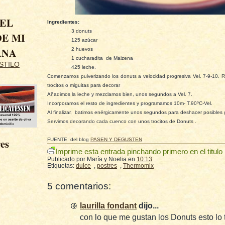
 EL
Ingredientes:
·
3 donuts
E MI
·
125 azúcar
ANA
·
2 huevos
·
1 cucharadita de Maizena
STILO
·
425 leche.
Comenzamos pulverizando los donuts a velocidad progresiva Vel. 7-9-10.
trocitos o miguitas para decorar
Añadimos la leche y mezclamos bien, unos segundos a Vel. 7.
Incorporamos el resto de ingredientes y programamos 10m- T.90ºC-Vel.
Al finalizar, batimos enérgicamente unos segundos para deshacer posibles
Servimos decorando cada cuenco con unos trocitos de Donuts .
es
FUENTE: del blog
PASEN Y DEGUSTEN
Imprime esta entrada pinchando primero en el titulo
Publicado por
María y Noelia
en
10:13
Etiquetas:
dulce
,
postres
,
Thermomix
5 comentarios:
laurilla fondant
dijo...
con lo que me gustan los Donuts esto lo