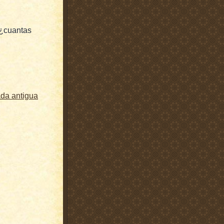
 ¿cuantas
ada antigua