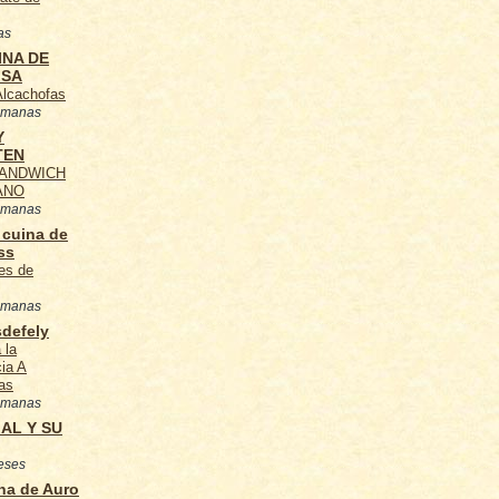
as
INA DE
ISA
Alcachofas
emanas
Y
TEN
SANDWICH
ANO
emanas
 cuina de
ss
es de
emanas
sdefely
 la
ia A
as
emanas
AL Y SU
eses
na de Auro