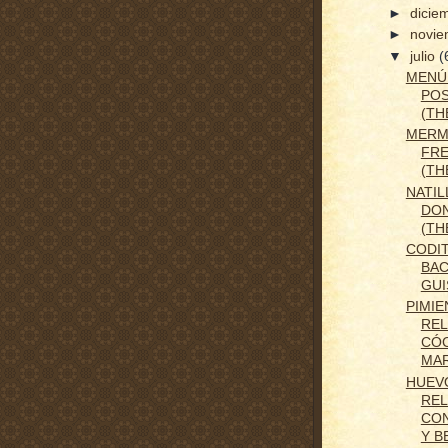
►
dicie
►
novi
▼
julio
(
MENÚ
PO
(TH
MERM
FR
(TH
NATIL
DO
(TH
CODI
BAC
GUI
PIMI
REL
CÓC
MA
HUEV
RE
CO
Y B