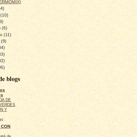
ERMOMIX)
(4)
o
(10)
9)
o
(6)
ro
(11)
o
(9)
34)
43)
82)
05)
de blogs
tos
os
DA DE
 VERDES
N Y
as
 CON
até de