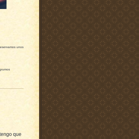
 Reservamos unos
 grumos
 tengo que